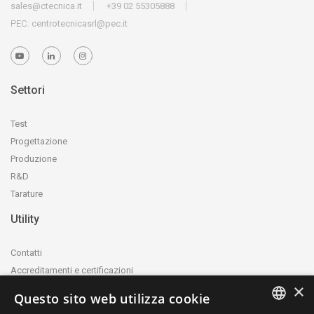
sales@ctecnica.it
+39 02 55305888
PEC:
centrotecnicasrl@pec.it
Settori
Test
Progettazione
Produzione
R&D
Tarature
Utility
Contatti
Accreditamenti e certificazioni
×
Privacy Policy
Questo sito web utilizza cookie
Cookie Policy