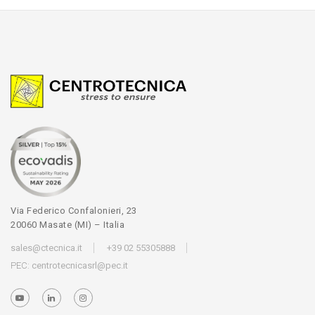
Via Federico Confalonieri, 23
20060 Masate (MI) – Italia
sales@ctecnica.it
+39 02 55305888
PEC:
centrotecnicasrl@pec.it