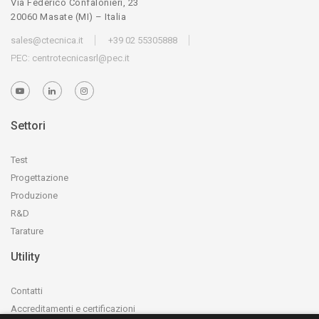
Via Federico Confalonieri, 23
20060 Masate (MI) – Italia
sales@ctecnica.it
+39 02 55305888
PEC:
centrotecnicasrl@pec.it
Settori
Test
Progettazione
Produzione
R&D
Tarature
Utility
Contatti
Accreditamenti e certificazioni