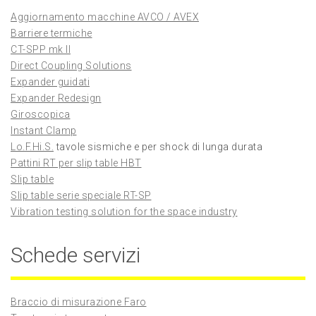
Aggiornamento macchine AVCO / AVEX
Barriere termiche
CT-SPP mk II
Direct Coupling Solutions
Expander guidati
Expander Redesign
Giroscopica
Instant Clamp
Lo.F.Hi.S.
tavole sismiche e per shock di lunga durata
Pattini RT per slip table HBT
Slip table
Slip table serie speciale RT-SP
Vibration testing solution for the space industry
Schede servizi
Braccio di misurazione Faro