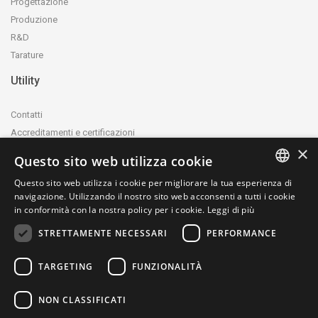
Progettazione
Produzione
R&D
Tarature
Utility
Contatti
Accreditamenti e certificazioni
×
Privacy Policy
Questo sito web utilizza cookie
Cookie Policy
Questo sito web utilizza i cookie per migliorare la tua esperienza di
whistleblowing@ctecnica.it
ITALIAN
navigazione. Utilizzando il nostro sito web acconsenti a tutti i cookie
Informativa dei contributi pubblici
in conformità con la nostra policy per i cookie.
Leggi di più
ENGLISH
Etichettatura ambientale
STRETTAMENTE NECESSARI
PERFORMANCE
Mappa del sito
TARGETING
FUNZIONALITÀ
NON CLASSIFICATI