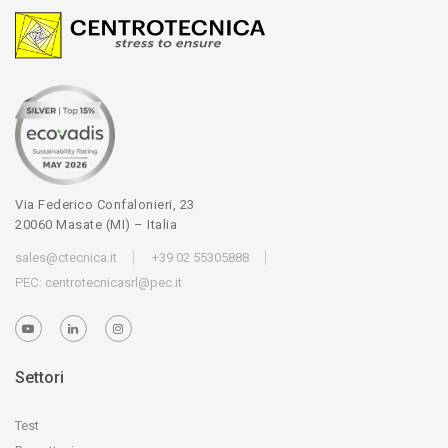
Via Federico Confalonieri, 23
20060 Masate (MI) – Italia
sales@ctecnica.it
+39 02 55305888
PEC:
centrotecnicasrl@pec.it
Settori
Test