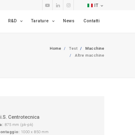
IT
R&D
Tarature
News
Contatti
Home
Test
Macchine
Altre macchine
i.S. Centrotecnica
a:
875 mm (pk-pk)
montaggio:
1000 x 850 mm