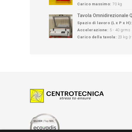
Carico massimo:
70 kg
Tavola Omnidirezionale
Spazio di lavoro (L x P x H)
Accelerazione:
5 - 40 grms
Carico della tavola:
23 kg (