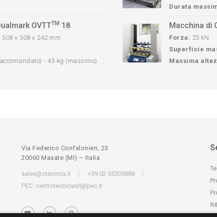
Durata massim
TM
 Qualmark OVTT
18
Macchina di
:
508 x 508 x 242 mm
Forza:
25 kN
Superficie mas
raccomandato) - 45 kg (massimo)
Massima altez
Se
Via Federico Confalonieri, 23
20060 Masate (MI) – Italia
Te
sales@ctecnica.it
+39 02 55305888
Pr
PEC:
centrotecnicasrl@pec.it
Pr
R
Ta