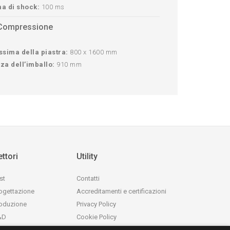
a di shock:
100 ms
 Compressione
sima della piastra:
800 x 1600 mm
za dell’imballo:
910 mm
ttori
Utility
st
Contatti
ogettazione
Accreditamenti e certificazioni
oduzione
Privacy Policy
&D
Cookie Policy
rature
whistleblowing@ctecnica.it