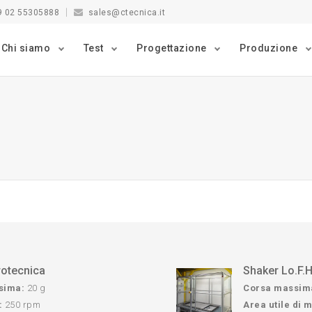
9 02 55305888
sales@ctecnica.it
Chi siamo
Test
Progettazione
Produzione
rotecnica
Shaker Lo.F.H
sima:
20 g
Corsa massim
:
250 rpm
Area utile di 