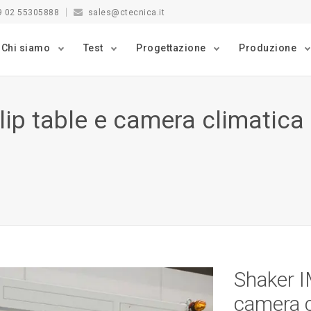
9 02 55305888
sales@ctecnica.it
Chi siamo
Test
Progettazione
Produzione
ip table e camera climatica
Shaker I
camera c