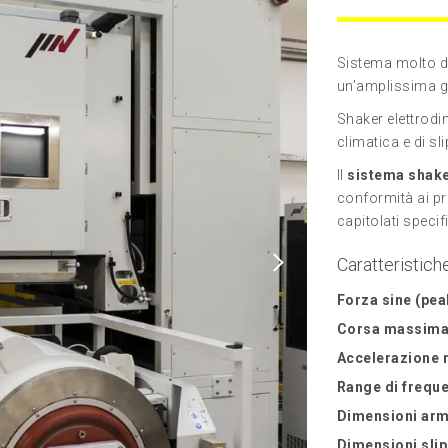
Sistema molto du
un’amplissima g
Shaker elettrod
climatica e di sli
Il
sistema shak
conformità ai pri
capitolati specif
Caratteristich
Forza sine (pea
Corsa massima
Accelerazione
Range di frequ
Dimensioni arm
Dimensioni slip