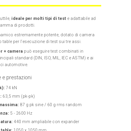
ttile,
ideale per molti tipi di test
e adattabile ad
amma di prodotti.
inamico estremamente potente, dotato di camera
p table per l’esecuzione di test sui tre assi.
er + camera
può eseguire test combinati in
ncipali standard (DIN, ISO, MIL, IEC e ASTM) e ai
ici automotive.
e e prestazioni
k):
74 kN
:
63,5 mm (pk-pk)
 massima:
87 g pk sine / 60 g rms random
enza:
5 - 2600 Hz
atura:
440 mm ampliabile con expander
 table:
1050 x 1050 mm