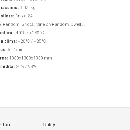
 massimo:
1000 kg
rollore:
fino a 24
, Random, Shock, Sine on Random, Dwell,...
ratura:
-40°C / +180°C
n clima:
+20°C / +85°C
ico:
5° / min
rne:
1300x1300x1300 mm
umidità:
20% / 98%
ttori
Utility