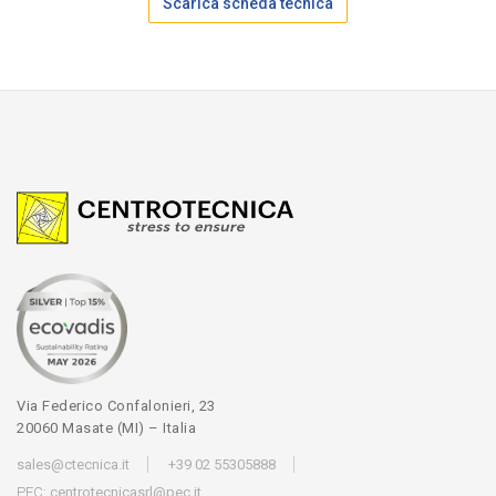
Scarica scheda tecnica
Via Federico Confalonieri, 23
20060 Masate (MI) – Italia
sales@ctecnica.it
+39 02 55305888
PEC:
centrotecnicasrl@pec.it