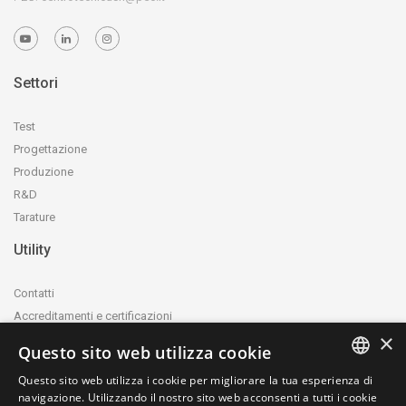
Settori
Test
Progettazione
Produzione
R&D
Tarature
Utility
Contatti
Accreditamenti e certificazioni
×
Privacy Policy
Questo sito web utilizza cookie
Cookie Policy
Questo sito web utilizza i cookie per migliorare la tua esperienza di
whistleblowing@ctecnica.it
ITALIAN
navigazione. Utilizzando il nostro sito web acconsenti a tutti i cookie